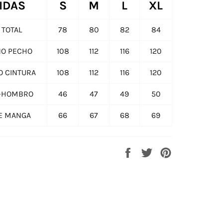
IDAS
S
M
L
XL
 TOTAL
78
80
82
84
O PECHO
108
112
116
120
 CINTURA
108
112
116
120
-HOMBRO
46
47
49
50
E MANGA
66
67
68
69
Compartir
Tuitear
Pinear
en
en
en
Facebook
Twitter
Pinterest