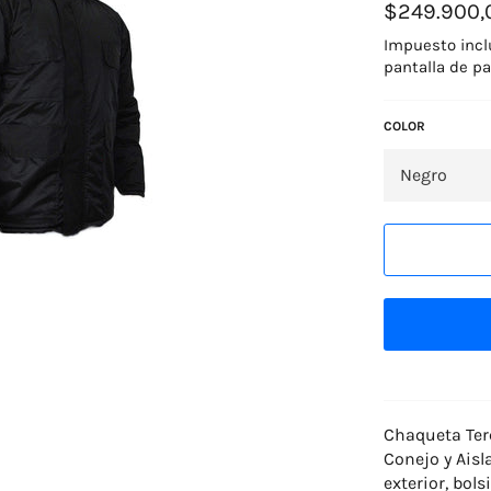
Precio
$249.900,
habitual
Impuesto incl
pantalla de pa
COLOR
Chaqueta Terc
Conejo y Aisl
exterior, bols